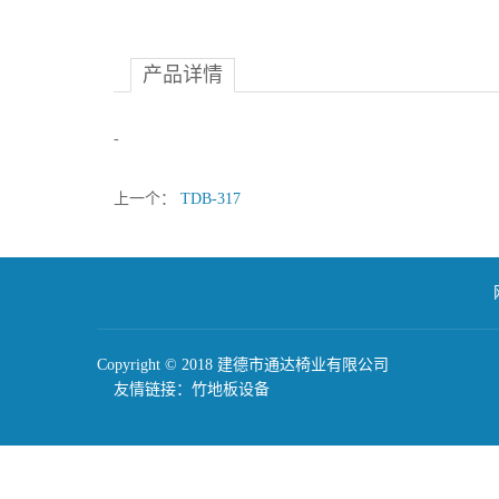
产品详情
-
上一个：
TDB-317
Copyright © 2018 建德市通达椅业有限公司
友情链接：
竹地板设备
地板设备
户外地板设备
地板开槽机
缅甸花梨木